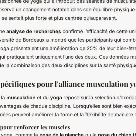
assionnée de yoga qui a introduit des séances de musculat
 observé un changement notable dans son équilibre physique 
e se sentait plus forte et plus centrée qu’auparavant.
une
analyse de recherches
confirme l’efficacité de cette u
versité de Bordeaux a montré que les participants qui comb
yoga présentaient une amélioration de 25% de leur bien-êtr
qui pratiquaient uniquement l’une des deux. Ces données me
 de la combinaison des deux disciplines sur la santé physiqu
spécifiques pour l’alliance musculation y
 la
musculation
et du
yoga
repose sur la sélection d’exerci
avantages de chaque discipline. Lorsqu’elles sont bien exéc
ées peuvent améliorer la force et la flexibilité de manière
 pour renforcer les muscles
e yoga, comme la
pose de la planche
ou la
pose du chien t