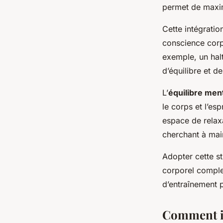
Thaïs
•
22 avril 2025
•
5 min de lecture
permet de maximi
Cette intégratio
conscience corp
exemple, un halt
d’équilibre et de
L’
équilibre men
le corps et l’es
espace de relaxa
cherchant à main
Adopter cette s
corporel comple
d’entraînement 
Comment in