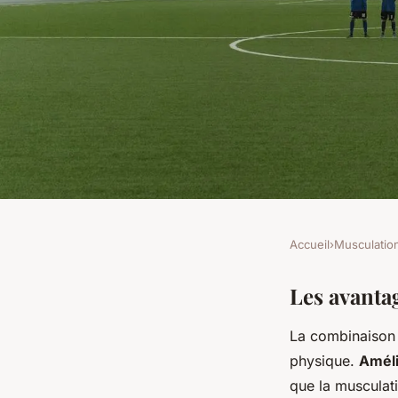
Accueil
›
Musculatio
MUSCULATION
Musculation et Yoga 
Les avanta
La combinaison
inattendue
physique.
Amélio
que la musculat