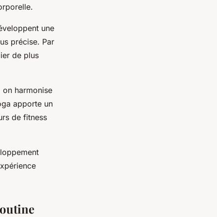
rporelle.
développent une
us précise. Par
ier de plus
s, on harmonise
yoga apporte un
rs de fitness
eloppement
expérience
routine