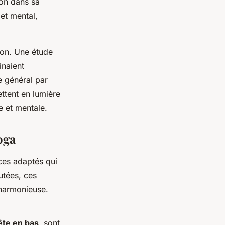
ion dans sa
et mental,
nion. Une étude
inaient
e général par
ttent en lumière
e et mentale.
oga
ces adaptés qui
utées, ces
 harmonieuse.
ête en bas
, sont