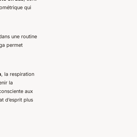
sométrique qui
dans une routine
oga permet
n
, la respiration
enir la
 consciente aux
t d’esprit plus