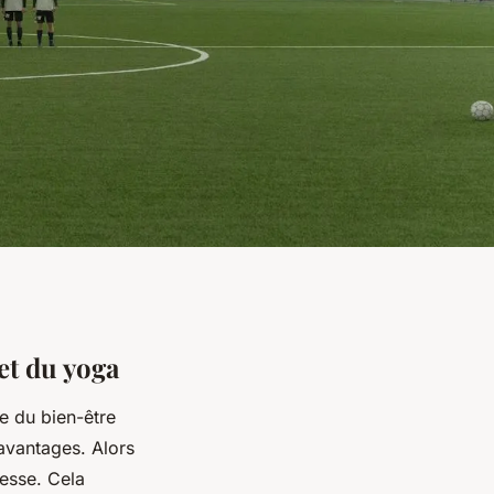
et du yoga
e du bien-être
 avantages. Alors
esse. Cela