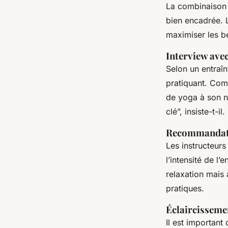
La combinaison
bien encadrée.
maximiser les b
Interview avec
Selon un entraîn
pratiquant. Com
de yoga à son ni
clé”, insiste-t-il.
Recommandati
Les instructeurs
l’intensité de l
relaxation mais 
pratiques.
Éclaircissemen
Il est importan