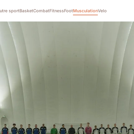
utre sport
Basket
Combat
Fitness
Foot
Musculation
Velo