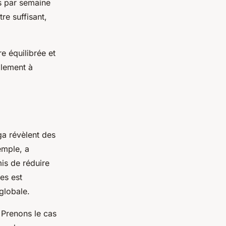
is par semaine
e suffisant,
e équilibrée et
alement à
ga révèlent des
emple, a
is de réduire
nes est
globale.
 Prenons le cas