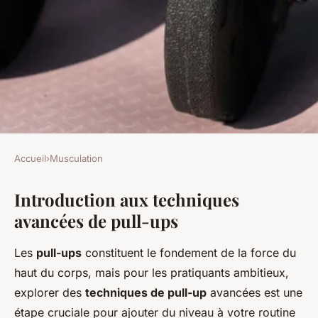
Accueil
›
Musculation
MUSCULATION
Introduction aux techniques
Les techniques de pull-ups
avancées de pull-ups
avancées pour les pros
Les
pull-ups
constituent le fondement de la force du
Thaïs
•
22 avril 2025
•
5 min de lecture
haut du corps, mais pour les pratiquants ambitieux,
explorer des
techniques de pull-up
avancées est une
étape cruciale pour ajouter du niveau à votre routine