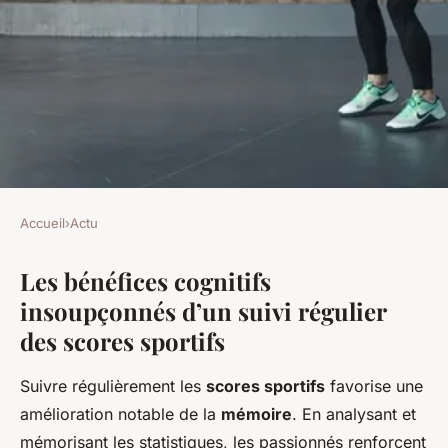
Accueil
›
Actu
ACTU
Les bénéfices cognitifs
Découvrez les surprenants
insoupçonnés d’un suivi régulier
bénéfices de suivre
des scores sportifs
assidûment les résultats
sportifs !
Suivre régulièrement les
scores sportifs
favorise une
amélioration notable de la
mémoire
. En analysant et
Thaïs
•
22 avril 2025
•
5 min de lecture
mémorisant les statistiques, les passionnés renforcent